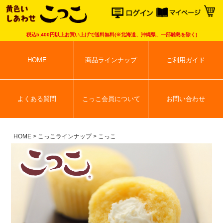
こっこオンラ
税込5,400円以上お買い上げで送料無料(※北海道、沖縄県、一部離島を除く)
HOME
商品ラインナップ
ご利用ガイド
よくある質問
こっこ会員について
お問い合わせ
HOME
こっこラインナップ
こっこ