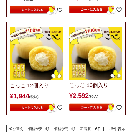
こっこ 16個入り
こっこ 12個入り
¥
2,592
¥
1,944
税込
税込
6
件中
1
-
6
件表示
並び替え
価格が安い順
価格が高い順
新着順