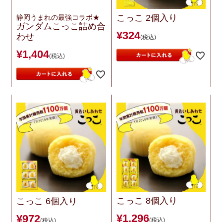
こっこ 2個入り
静岡うまれの最強コラボ★
ガンダムこっこ詰め合
¥
324
わせ
税込
¥
1,404
税込
こっこ 8個入り
こっこ 6個入り
¥
1,296
¥
972
税込
税込