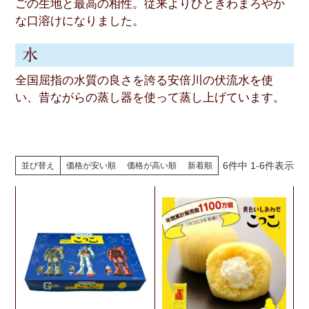
ごの生地と最高の相性。従来よりひときわまろやか
な口溶けになりました。
全国屈指の水質の良さを誇る安倍川の伏流水を使
い、昔ながらの蒸し器を使って蒸し上げています。
6
件中
1
-
6
件表示
並び替え
価格が安い順
価格が高い順
新着順