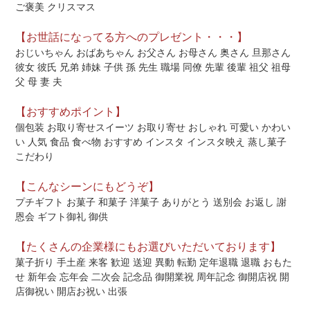
ご褒美 クリスマス
【お世話になってる方へのプレゼント・・・】
おじいちゃん おばあちゃん お父さん お母さん 奥さん 旦那さん
彼女 彼氏 兄弟 姉妹 子供 孫 先生 職場 同僚 先輩 後輩 祖父 祖母
父 母 妻 夫
【おすすめポイント】
個包装 お取り寄せスイーツ お取り寄せ おしゃれ 可愛い かわい
い 人気 食品 食べ物 おすすめ インスタ インスタ映え 蒸し菓子
こだわり
【こんなシーンにもどうぞ】
プチギフト お菓子 和菓子 洋菓子 ありがとう 送別会 お返し 謝
恩会 ギフト御礼 御供
【たくさんの企業様にもお選びいただいております】
菓子折り 手土産 来客 歓迎 送迎 異動 転勤 定年退職 退職 おもた
せ 新年会 忘年会 二次会 記念品 御開業祝 周年記念 御開店祝 開
店御祝い 開店お祝い 出張