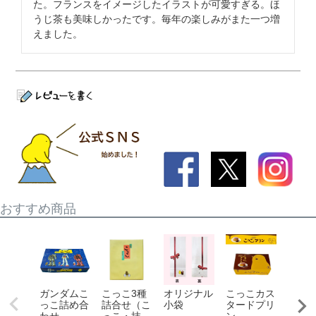
た。フランスをイメージしたイラストが可愛すぎる。ほ
うじ茶も美味しかったです。毎年の楽しみがまた一つ増
えました。
おすすめ商品
ガンダムこ
こっこ3種
オリジナル
こっこカス
安倍
っこ詰め合
詰合せ（こ
小袋
タードプリ
ち 1