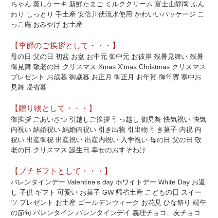
ちゃん 蒸しケーキ 新鮮たまご ミルククリーム 富士山静岡 ふん
わり しっとり 手土産 安倍川伏流水使用 かわいいパッケージ こ
っこ庵 おみやげ お土産
【季節のご挨拶として・・・】
母の日 父の日 初盆 お盆 お中元 御中元 お彼岸 残暑見舞い 残暑
御見舞 敬老の日 クリスマス Xmas X’mas Christmas クリスマス
プレゼント お歳暮 御歳暮 お正月 御正月 お年賀 御年賀 寒中お
見舞 帰省暮
【贈り物として・・・】
御挨拶 ごあいさつ 引越しご挨拶 引っ越し 御見舞 快気祝い 快気
内祝い 結婚祝い 結婚内祝い 引き出物 引出物 引き菓子 内祝 内
祝い 出産御祝 出産祝い 出産内祝い 入学祝い 母の日 父の日 敬
老の日 クリスマス 誕生日 幸せのおすそわけ
【プチギフトとして・・・】
バレンタインデー Valentine's day ホワイトデー White Day お返
し 子供 ギフト 可愛い お菓子 GW 帰省土産 こどもの日 スイー
ツ プレゼント お土産 ゴールデンウィーク お花見 ひな祭り 端午
の節句 バレンタイン バレンタインデイ 義理チョコ、友チョコ