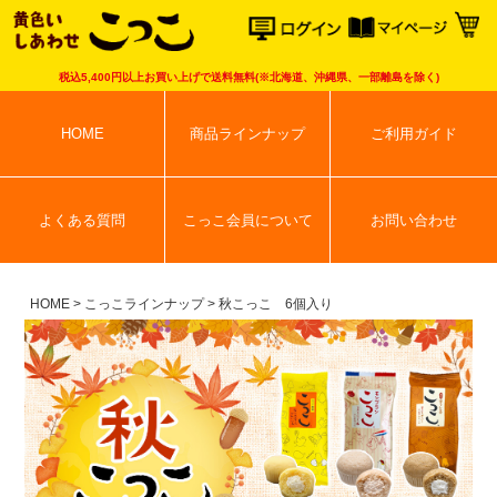
こっこオンラ
税込5,400円以上お買い上げで送料無料(※北海道、沖縄県、一部離島を除く)
HOME
商品ラインナップ
ご利用ガイド
よくある質問
こっこ会員について
お問い合わせ
HOME
こっこラインナップ
秋こっこ 6個入り