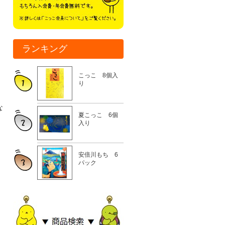
ランキング
こっこ 8個入
り
な
夏こっこ 6個
入り
。
安倍川もち 6
パック