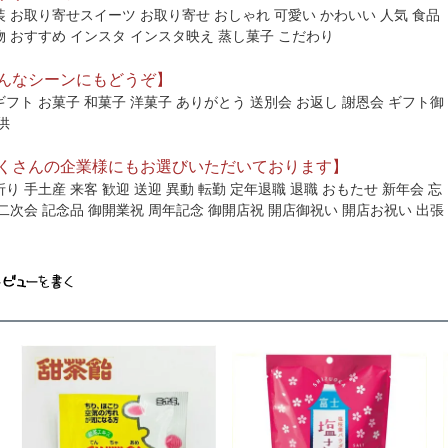
装 お取り寄せスイーツ お取り寄せ おしゃれ 可愛い かわいい 人気 食品
物 おすすめ インスタ インスタ映え 蒸し菓子 こだわり
んなシーンにもどうぞ】
フト お菓子 和菓子 洋菓子 ありがとう 送別会 お返し 謝恩会 ギフト御
供
くさんの企業様にもお選びいただいております】
り 手土産 来客 歓迎 送迎 異動 転勤 定年退職 退職 おもたせ 新年会 忘
二次会 記念品 御開業祝 周年記念 御開店祝 開店御祝い 開店お祝い 出張