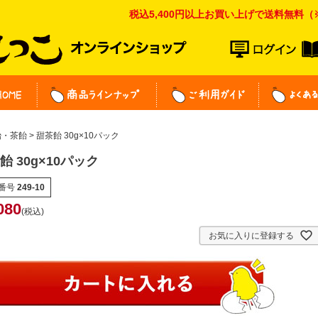
税込5,400円以上お買い上げで送料無
HOME
商品ラインナップ
ご利用ガイ
飴・茶飴
甜茶飴 30g×10パック
飴 30g×10パック
番号
249-10
080
税込
お気に入りに登録する