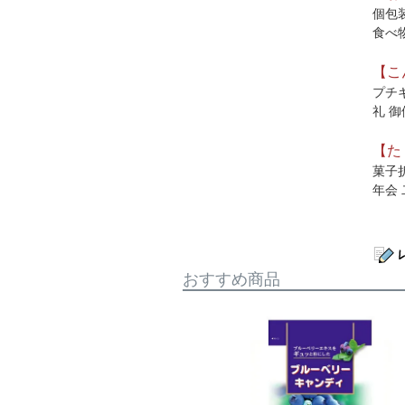
個包
食べ
【こ
プチギ
礼 御
【た
菓子折
年会 
おすすめ商品