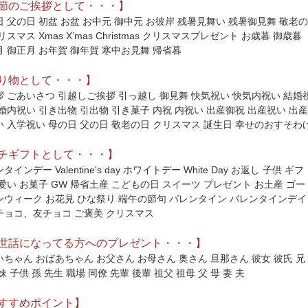
節のご挨拶として・・・】
 父の日 初盆 お盆 お中元 御中元 お彼岸 残暑見舞い 残暑御見舞 敬老の
リスマス Xmas X’mas Christmas クリスマスプレゼント お歳暮 御歳暮
 御正月 お年賀 御年賀 寒中お見舞 帰省暮
り物として・・・】
拶 ごあいさつ 引越しご挨拶 引っ越し 御見舞 快気祝い 快気内祝い 結婚
婚内祝い 引き出物 引出物 引き菓子 内祝 内祝い 出産御祝 出産祝い 出産
い 入学祝い 母の日 父の日 敬老の日 クリスマス 誕生日 幸せのおすそわ
チギフトとして・・・】
タインデー Valentine's day ホワイトデー White Day お返し 子供 ギフ
愛い お菓子 GW 帰省土産 こどもの日 スイーツ プレゼント お土産 ゴー
ンウィーク お花見 ひな祭り 端午の節句 バレンタイン バレンタインデイ
チョコ、友チョコ ご褒美 クリスマス
世話になってる方へのプレゼント・・・】
ちゃん おばあちゃん お父さん お母さん 奥さん 旦那さん 彼女 彼氏 兄
妹 子供 孫 先生 職場 同僚 先輩 後輩 祖父 祖母 父 母 妻 夫
すすめポイント】