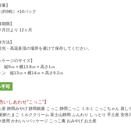
容量】
（約9粒）×10パック
味期限】
年月日より 12ヶ月
存方法】
日光・高温多湿の場所を避けて保存してください。
ッケージのサイズ】
 縦9㎝ × 横13.8㎝ × 高さ1㎝
ン 縦13㎝ × 横14㎝ × 高さ9.2㎝
色いしあわせ”こっこ”】
土産 静岡みやげ 静岡銘菓 こっこ 静岡こっこ ミホミ こっこちゃん 蒸し
 新鮮たまご ミルククリーム 富士山静岡 ふんわり しっとり 手土産 安倍
水使用 かわいいパッケージ こっこ庵 おみやげ お土産