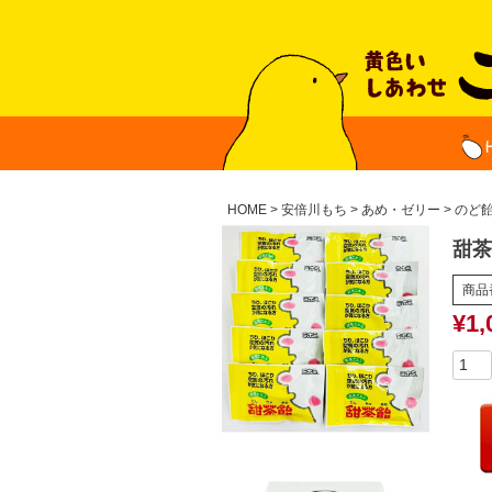
HOME
安倍川もち
あめ・ゼリー
のど
甜茶
商品
¥
1,