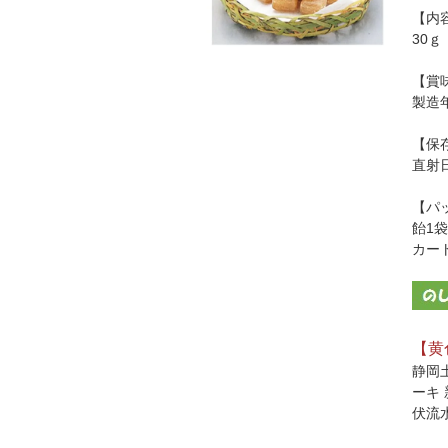
【内
30ｇ
【賞
製造
【保
直射
【パ
飴1袋
カート
【黄
静岡
ーキ
伏流