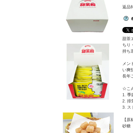
返品
甜茶
ちり
持ち
メン
い爽
長年
☆こ
1.
2.
3.
【原
砂糖