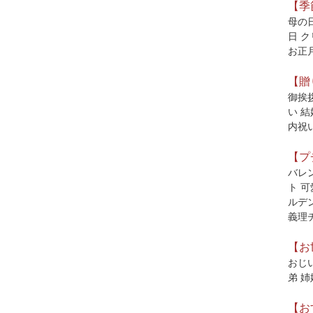
【季
母の日
日 ク
お正月
【贈
御挨
い 結
内祝
【プ
バレン
ト 可
ルデ
義理
【お
おじい
弟 姉
【お