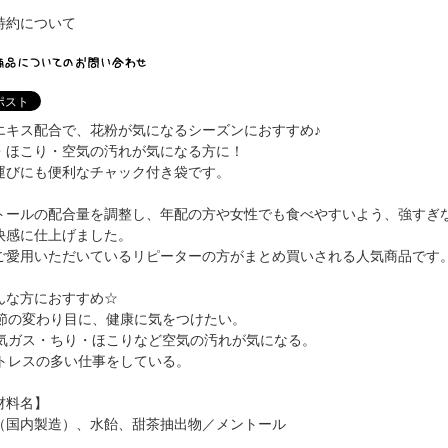
特約について
エキス配合で、花粉が気になるシーズンにおすすめ♪
・ほこり・空気の汚れが気になる方に！
運びにも便利なチャック付き袋です。
トールの配合量を調整し、年配の方や女性でも食べやすいよう、強すぎ
快感に仕上げました。
ご愛用いただいているリピーターの方がまとめ買いされる人気商品です
んな方におすすめ☆
 季節の変わり目に、健康に気をつけたい。
 排気ガス・ちり・ほこりなど空気の汚れが気になる。
 ストレスの多い仕事をしている。
材料名】
（国内製造）、水飴、甜茶抽出物／メントール