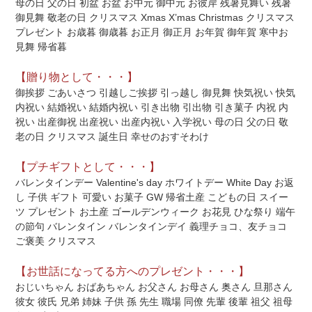
母の日 父の日 初盆 お盆 お中元 御中元 お彼岸 残暑見舞い 残暑
御見舞 敬老の日 クリスマス Xmas X’mas Christmas クリスマス
プレゼント お歳暮 御歳暮 お正月 御正月 お年賀 御年賀 寒中お
見舞 帰省暮
【贈り物として・・・】
御挨拶 ごあいさつ 引越しご挨拶 引っ越し 御見舞 快気祝い 快気
内祝い 結婚祝い 結婚内祝い 引き出物 引出物 引き菓子 内祝 内
祝い 出産御祝 出産祝い 出産内祝い 入学祝い 母の日 父の日 敬
老の日 クリスマス 誕生日 幸せのおすそわけ
【プチギフトとして・・・】
バレンタインデー Valentine's day ホワイトデー White Day お返
し 子供 ギフト 可愛い お菓子 GW 帰省土産 こどもの日 スイー
ツ プレゼント お土産 ゴールデンウィーク お花見 ひな祭り 端午
の節句 バレンタイン バレンタインデイ 義理チョコ、友チョコ
ご褒美 クリスマス
【お世話になってる方へのプレゼント・・・】
おじいちゃん おばあちゃん お父さん お母さん 奥さん 旦那さん
彼女 彼氏 兄弟 姉妹 子供 孫 先生 職場 同僚 先輩 後輩 祖父 祖母