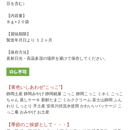
豆を含む）
【内容量】
８ｇ×２０袋
【賞味期限】
製造年月日より １２ヶ月
【保存方法】
直射日光・高温多湿の場所を避けて保存してください。
【黄色いしあわせ”こっこ”】
静岡土産 静岡みやげ 静岡銘菓 こっこ 静岡こっこ ミホミ こっこ
ちゃん 蒸しケーキ 新鮮たまご ミルククリーム 富士山静岡 ふん
わり しっとり 手土産 安倍川伏流水使用 かわいいパッケージ こ
っこ庵 おみやげ お土産
【季節のご挨拶として・・・】