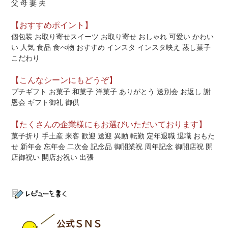
父 母 妻 夫
【おすすめポイント】
個包装 お取り寄せスイーツ お取り寄せ おしゃれ 可愛い かわい
い 人気 食品 食べ物 おすすめ インスタ インスタ映え 蒸し菓子
こだわり
【こんなシーンにもどうぞ】
プチギフト お菓子 和菓子 洋菓子 ありがとう 送別会 お返し 謝
恩会 ギフト御礼 御供
【たくさんの企業様にもお選びいただいております】
菓子折り 手土産 来客 歓迎 送迎 異動 転勤 定年退職 退職 おもた
せ 新年会 忘年会 二次会 記念品 御開業祝 周年記念 御開店祝 開
店御祝い 開店お祝い 出張