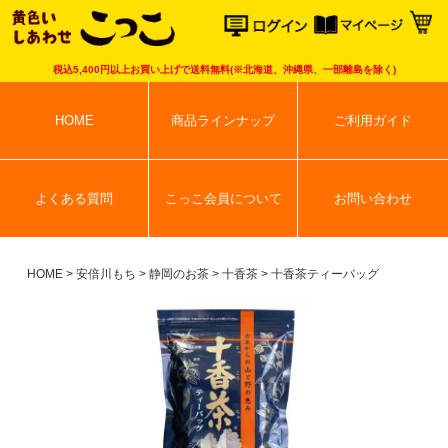
こっこオンラ
税込5,400円以上お買い上げで送料無料(※北海道、沖縄県、一部離島を除く)
HOME
商品ラインナップ
ご利用ガイド
よくある質問
こっこ会員について
お問い合わせ
HOME
安倍川もち
静岡のお茶
十香茶
十香茶ティーバッグ