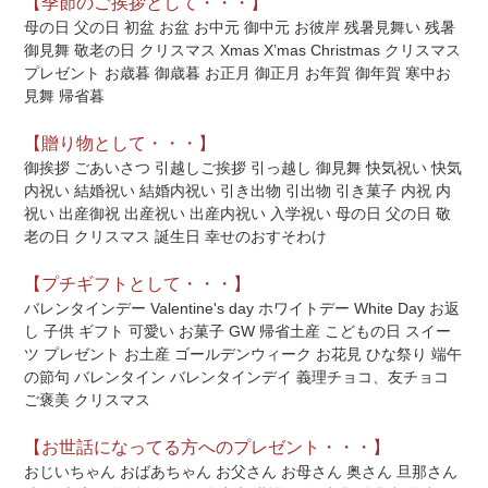
【季節のご挨拶として・・・】
母の日 父の日 初盆 お盆 お中元 御中元 お彼岸 残暑見舞い 残暑
御見舞 敬老の日 クリスマス Xmas X’mas Christmas クリスマス
プレゼント お歳暮 御歳暮 お正月 御正月 お年賀 御年賀 寒中お
見舞 帰省暮
【贈り物として・・・】
御挨拶 ごあいさつ 引越しご挨拶 引っ越し 御見舞 快気祝い 快気
内祝い 結婚祝い 結婚内祝い 引き出物 引出物 引き菓子 内祝 内
祝い 出産御祝 出産祝い 出産内祝い 入学祝い 母の日 父の日 敬
老の日 クリスマス 誕生日 幸せのおすそわけ
【プチギフトとして・・・】
バレンタインデー Valentine's day ホワイトデー White Day お返
し 子供 ギフト 可愛い お菓子 GW 帰省土産 こどもの日 スイー
ツ プレゼント お土産 ゴールデンウィーク お花見 ひな祭り 端午
の節句 バレンタイン バレンタインデイ 義理チョコ、友チョコ
ご褒美 クリスマス
【お世話になってる方へのプレゼント・・・】
おじいちゃん おばあちゃん お父さん お母さん 奥さん 旦那さん