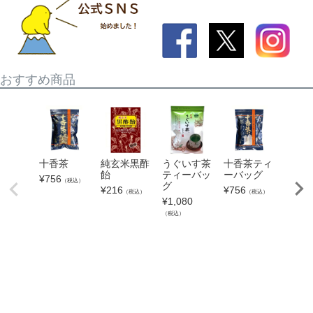
おすすめ商品
純玄米黒酢
ブル
十香茶
うぐいす茶
十香茶ティ
飴
ーキ
ティーバッ
ーバッグ
¥
756
（税込）
ィ
グ
¥
216
¥
756
（税込）
（税込）
¥
216
¥
1,080
（
（税込）