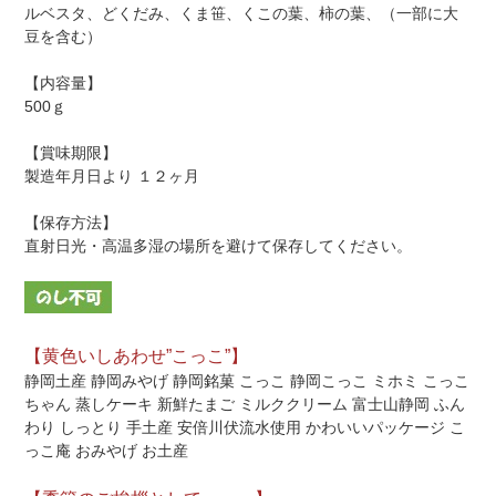
ルベスタ、どくだみ、くま笹、くこの葉、柿の葉、（一部に大
豆を含む）
【内容量】
500ｇ
【賞味期限】
製造年月日より １２ヶ月
【保存方法】
直射日光・高温多湿の場所を避けて保存してください。
【黄色いしあわせ”こっこ”】
静岡土産 静岡みやげ 静岡銘菓 こっこ 静岡こっこ ミホミ こっこ
ちゃん 蒸しケーキ 新鮮たまご ミルククリーム 富士山静岡 ふん
わり しっとり 手土産 安倍川伏流水使用 かわいいパッケージ こ
っこ庵 おみやげ お土産