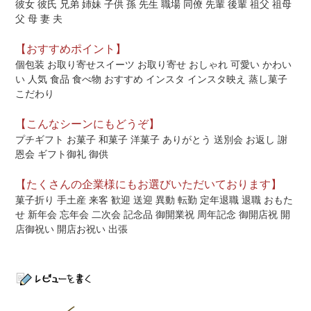
彼女 彼氏 兄弟 姉妹 子供 孫 先生 職場 同僚 先輩 後輩 祖父 祖母
父 母 妻 夫
【おすすめポイント】
個包装 お取り寄せスイーツ お取り寄せ おしゃれ 可愛い かわい
い 人気 食品 食べ物 おすすめ インスタ インスタ映え 蒸し菓子
こだわり
【こんなシーンにもどうぞ】
プチギフト お菓子 和菓子 洋菓子 ありがとう 送別会 お返し 謝
恩会 ギフト御礼 御供
【たくさんの企業様にもお選びいただいております】
菓子折り 手土産 来客 歓迎 送迎 異動 転勤 定年退職 退職 おもた
せ 新年会 忘年会 二次会 記念品 御開業祝 周年記念 御開店祝 開
店御祝い 開店お祝い 出張