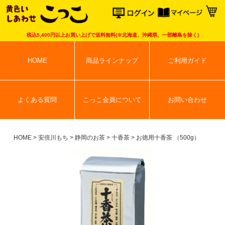
こっこオンラ
税込5,400円以上お買い上げで送料無料(※北海道、沖縄県、一部離島を除く)
HOME
商品ラインナップ
ご利用ガイド
よくある質問
こっこ会員について
お問い合わせ
HOME
安倍川もち
静岡のお茶
十香茶
お徳用十香茶 （500g）